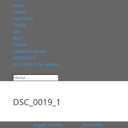
Sauny
Topidla
Parní lázně
Terasy
Sklo
WEDI
Exteriér
Zakázková výroba
REFERENCE
DOKUMENTY ke stažení
Vyberte stránku
DSC_0019_1
Design od
Elegant Themes
| Běží na
WordPress