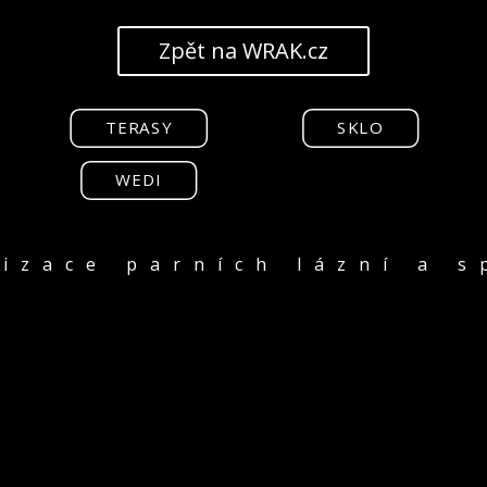
Zpět na WRAK.cz
TERASY
SKLO
WEDI
lizace parních lázní a s