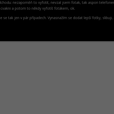
odchodu: nezapoměň to vyfotit, nevzal jsem fotak, tak aspon telefone
o cvakni a potom to někdy vyfotíš fotákem, ok.
e se tak jen v pár případech. Vynasnažím se dodat lepší fotky, slibuji