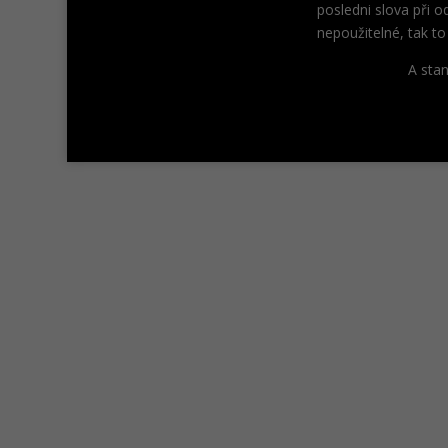
posledni slova při 
nepoužitelné, tak t
A stan